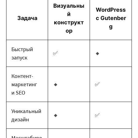
Визуальны
WordPress
й
Задача
с Gutenber
конструкт
g
ор
Быстрый
✅
🔸
запуск
Контент-
маркетинг
🔸
✅
и SEO
Уникальный
🔸
✅
дизайн
Масштабиро