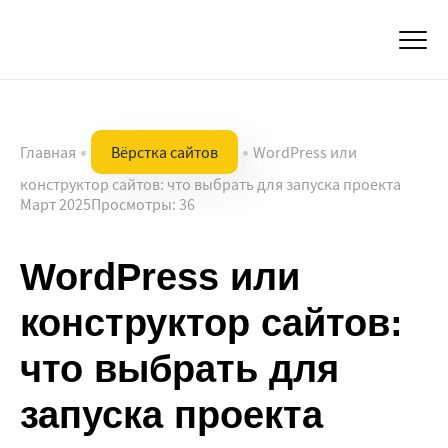
Откры
Главная
•
Вёрстка сайтов
•
WordPress или
конструктор сайтов: что выбрать для запуска проекта
Опубликовано:
Март 2025
Просмотры: 36
WordPress или
конструктор сайтов:
что выбрать для
запуска проекта